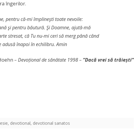
a îngerilor.
, pentru că-mi împlineşti toate nevoile:
ană şi pentru băutură. Şi Doamne, ajută-mă
rte stresat, că Tu nu-mi ceri să merg până când
e adusă înapoi în echilibru. Amin
 Hoehn
– Devoțional de sănătate 1998 –
”
Dacă vrei să trăiești”
esie
,
devotional
,
devotional sanatos