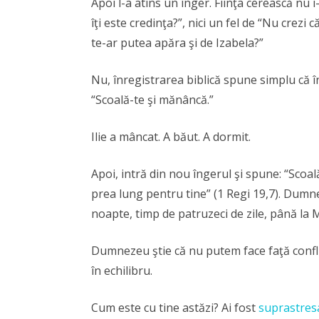
Apoi l-a atins un înger. Fiinţa cerească nu i
îţi este credinţa?”, nici un fel de “Nu crezi
te-ar putea apăra şi de Izabela?”
Nu, înregistrarea biblică spune simplu că în
“Scoală-te şi mănâncă.”
Ilie a mâncat. A băut. A dormit.
Apoi, intră din nou îngerul şi spune: “Scoal
prea lung pentru tine” (1 Regi 19,7). Dumnez
noapte, timp de patruzeci de zile, până l
Dumnezeu ştie că nu putem face faţă conflic
în echilibru.
Cum este cu tine astăzi? Ai fost
suprastres