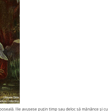
mânâncă!
oboseală. Ilie avusese puţin timp sau deloc să mănânce şi cu