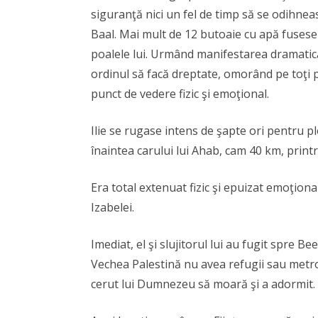
siguranţă nici un fel de timp să se odihneasc
Baal. Mai mult de 12 butoaie cu apă fusese
poalele lui. Urmând manifestarea dramatică a
ordinul să facă dreptate, omorând pe toţi p
punct de vedere fizic şi emoţional.
Ilie se rugase intens de şapte ori pentru plo
înaintea carului lui Ahab, cam 40 km, printr-
Era total extenuat fizic şi epuizat emoţion
Izabelei.
Imediat, el şi slujitorul lui au fugit spre B
Vechea Palestină nu avea refugii sau metrou
cerut lui Dumnezeu să moară şi a adormit.