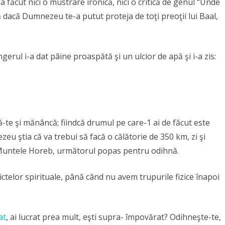
-a făcut nici o mustrare ironică, nici o critică de genul “Unde
 că dacă Dumnezeu te-a putut proteja de toţi preoţii lui Baal,
gerul i-a dat pâine proaspătă şi un ulcior de apă şi i-a zis:
ă-te şi mănâncă; fiindcă dru­mul pe care-1 ai de făcut este
eu ştia că va trebui să facă o călătorie de 350 km, zi şi
a Muntele Horeb, următorul popas pentru odihnă.
telor spirituale, până când nu avem trupurile fizice înapoi
at
, ai lucrat prea mult, eşti supra- împovărat? Odihneşte-te,