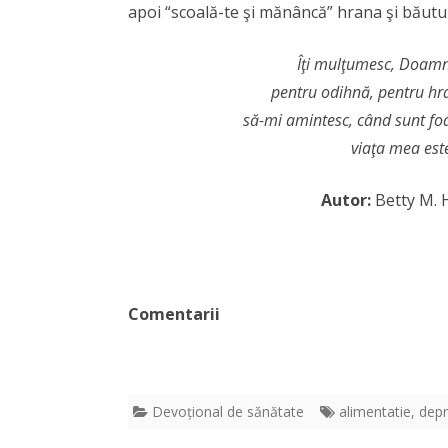
apoi “scoală-te şi mănâncă” hrana şi băutur
Îţi mulţumesc, Doamne
pentru odihnă, pentru hr
să-mi amintesc, când sunt foa
viaţa mea est
Autor:
Betty M.
Comentarii
Devoțional de sănătate
alimentatie
,
depr