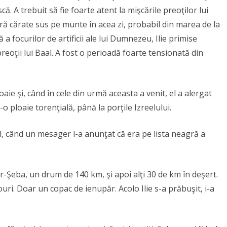
ă. A trebuit să fie foarte atent la mişcările preoţilor lui
ră cărate sus pe munte în acea zi, probabil din marea de la
 focurilor de artificii ale lui Dumnezeu, Ilie primise
reoţii lui Baal. A fost o perioadă foarte tensionată din
aie şi, când în cele din urmă aceasta a venit, el a alergat
o ploaie torenţială, până la porţile Izreelului.
al, când un mesager l-a anunţat că era pe lista neagră a
eer-Şeba, un drum de 140 km, şi apoi alţi 30 de km în deşert.
ri. Doar un copac de ienupăr. Acolo Ilie s-a prăbuşit, i-a