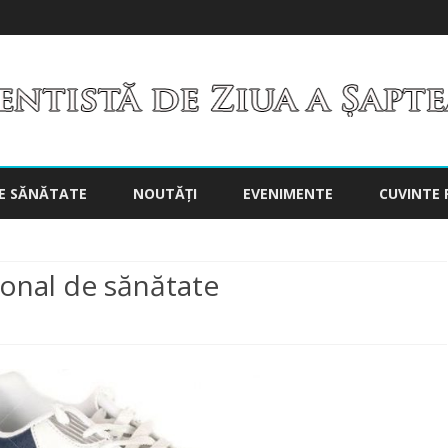
Skip
to
E SĂNĂTATE
NOUTĂȚI
EVENIMENTE
CUVINTE 
content
țional de sănătate
n
gienă
pirituală