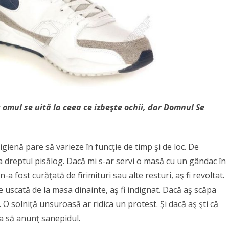
evoțional
e
ănătate
 omul se uită la ceea ce izbeşte ochii, dar Domnul Se
ienă pare să varieze în funcţie de timp şi de loc. De
-a dreptul pisălog. Dacă mi s-ar servi o masă cu un gândac în
a fost curăţată de firimituri sau alte resturi, aş fi revoltat.
uscată de la masa dinainte, aş fi indignat. Dacă aş scăpa
ă. O solniţă unsuroasă ar ridica un protest. Şi dacă aş şti că
ea să anunţ sanepidul.