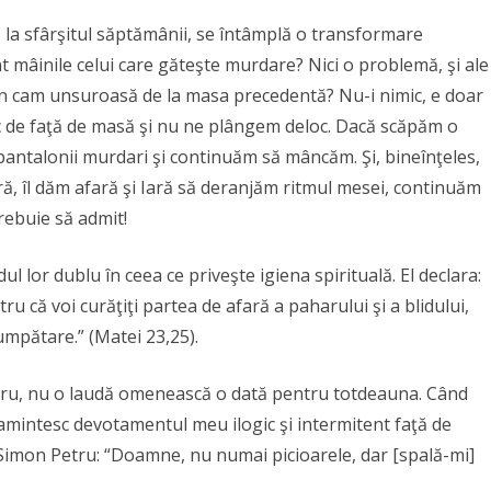
, la sfârşitul săptămânii, se în­tâmplă o transformare
t mâinile celui care găteşte murdare? Nici o problemă, şi ale
in cam unsuroasă de la masa precedentă? Nu-i nimic, e doar
 de faţă de masă şi nu ne plângem deloc. Dacă scăpăm o
pantalonii murdari şi continuăm să mâncăm. Şi, bineînţeles,
, îl dăm afară şi Iară să deranjăm ritmul mesei, continuăm
rebuie să admit!
l lor dublu în ceea ce priveşte igiena spirituală. El declara:
ntru că voi curăţiţi partea de afară a paharului şi a blidului,
umpătare.” (Matei 23,25).
ntru, nu o laudă omenească o dată pentru totdeauna. Când
amintesc devotamentul meu ilogic şi intermitent faţă de
Simon Petru: “Doamne, nu numai picioarele, dar [spală-mi]