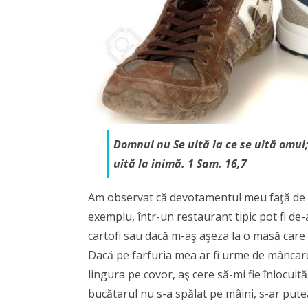
d
d
s
Domnul nu Se uită la ce se uită omul;
uită la inimă. 1 Sam. 16,7
Am observat că devotamentul meu faţă de ig
exemplu, într-un restaurant tipic pot fi de
cartofi sau dacă m-aş aşeza la o masă care n-
Dacă pe farfuria mea ar fi urme de mâncare 
lingura pe covor, aş cere să-mi fie în­locuit
bucătarul nu s-a spălat pe mâini, s-ar put