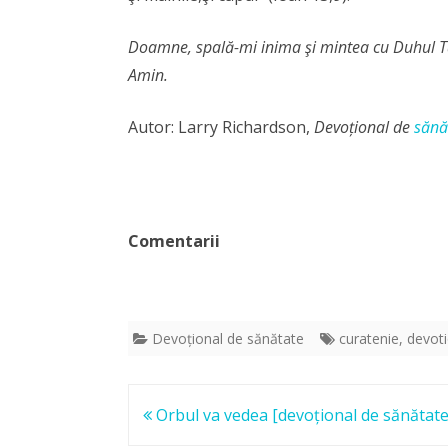
Doamne, spală-mi inima şi mintea cu Duhul Tău 
Amin.
Autor: Larry Richardson,
Devoțional de
sănă
Comentarii
Devoțional de sănătate
curatenie
,
devoti
Post
Orbul va vedea [devoțional de sănătate
navigation