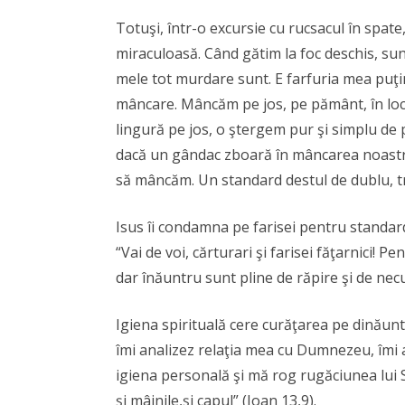
Totuşi, într-o excursie cu rucsacul în spate
miraculoasă. Când gătim la foc deschis, sun
mele tot murdare sunt. E farfuria mea puţ
mâncare. Mâncăm pe jos, pe pământ, în loc
lingură pe jos, o ştergem pur şi simplu de 
dacă un gândac zboară în mâncarea noastră
să mâncăm. Un standard destul de dublu, t
Isus îi condamna pe farisei pentru standardu
“Vai de voi, cărturari şi farisei făţarnici! Pe
dar înăuntru sunt pline de răpire şi de nec
Igiena spirituală cere curăţarea pe dinău
îmi analizez relaţia mea cu Dumnezeu, îmi 
igiena personală şi mă rog rugăciunea lui 
şi mâinile,şi capul” (Ioan 13,9).