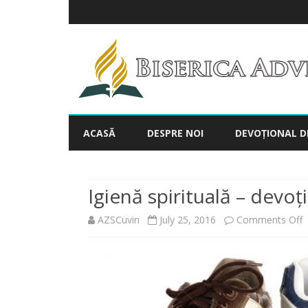
ACASĂ
DESPRE NOI
DEVOȚIONAL D
Igienă spirituală – devo
o
AZSCuvin
July 25, 2016
Comments Off
I
s
–