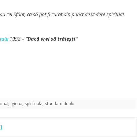
cel Sfânt, ca să pot fi curat din punct de vedere spiritual.
tate
1998 –
”
Dacă vrei să trăiești”
onal
,
igiena
,
spirituala
,
standard dublu
]